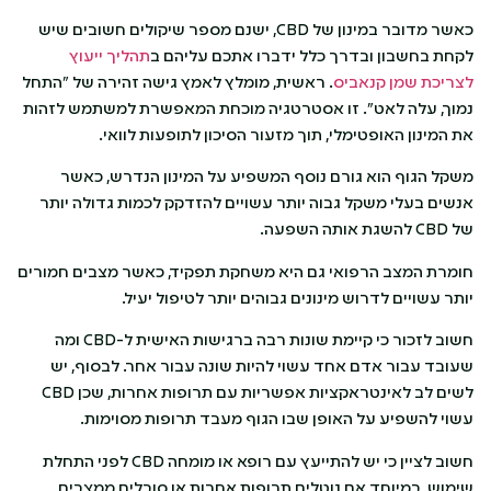
כאשר מדובר במינון של CBD, ישנם מספר שיקולים חשובים שיש
לקחת בחשבון ובדרך כלל ידברו אתכם עליהם ב
תהליך ייעוץ
לצריכת שמן קנאביס
. ראשית, מומלץ לאמץ גישה זהירה של "התחל
נמוך, עלה לאט". זו אסטרטגיה מוכחת המאפשרת למשתמש לזהות
את המינון האופטימלי, תוך מזעור הסיכון לתופעות לוואי.
משקל הגוף הוא גורם נוסף המשפיע על המינון הנדרש, כאשר
אנשים בעלי משקל גבוה יותר עשויים להזדקק לכמות גדולה יותר
של CBD להשגת אותה השפעה.
חומרת המצב הרפואי גם היא משחקת תפקיד, כאשר מצבים חמורים
יותר עשויים לדרוש מינונים גבוהים יותר לטיפול יעיל.
חשוב לזכור כי קיימת שונות רבה ברגישות האישית ל-CBD ומה
שעובד עבור אדם אחד עשוי להיות שונה עבור אחר. לבסוף, יש
לשים לב לאינטראקציות אפשריות עם תרופות אחרות, שכן CBD
עשוי להשפיע על האופן שבו הגוף מעבד תרופות מסוימות.
חשוב לציין כי יש להתייעץ עם רופא או מומחה CBD לפני התחלת
שימוש, במיוחד אם נוטלים תרופות אחרות או סובלים ממצבים