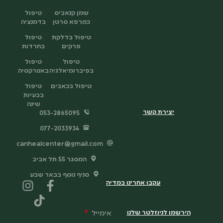
שמן קנאביס
טיפול
כמרפא סרטן
בדמנציה
טיפול בדלקת
טיפול
פרקים
בחרדות
טיפול
טיפול
בפיברומיאלגיה
באנורקסיה
טיפול בכאבים
טיפול
בבעיות
שינה
יצירת קשר
053-2865095
077-2033934
canhealcenter@gmail.com
המסגר 55 תל אביב
סניף נוסף בבאר שבע
עקבו אחרינו במדיה
הירשמו לניוזלטר שלנו
אימייל