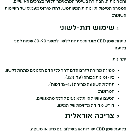
וחסרונותיה. הבחירה בשיטה המתאימה תלויה בצרכים האישיים,
המטרה הטיפולית, ונוחות המשתמש. להלן פירוט מעמיק של השיטות
השונות:
שימוש תת-לשוני
טיפות שמן CBD מונחות מתחת ללשון למשך 60-90 שניות לפני
בליעה.
יתרונות:
ספיגה מהירה לזרם הדם דרך כלי הדם הקטנים מתחת ללשון.
ביו-זמינות גבוהה (עד 35%).
תחילת השפעה מהירה (15-45 דקות).
חסרונות:
הטעם עשוי להיות לא נעים לחלק מהאנשים.
דורש מדידה מדויקת של המינון.
צריכה אוראלית
בליעת שמן CBD ישירות או בשילוב עם מזון או משקה.