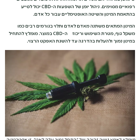
רפואיים מסוימים. ניהול יומן של השפעות ה-CBD יכול לסייע
בהתאמת המינון והשיטה האופטימליים עבור כל אדם.
המינון המתאים משתנה מאדם לאדם ותלוי בגורמים רבים כמו
משקל גוף, מטרת השימוש וריכוז ה-CBD במוצר. מומלץ להתחיל
במינון נמוך ולהעלות בהדרגה עד להשגת האפקט הרצוי.
מומלץ לאמץ גישה זהירה של "התחל נמוך, עלה לאט". זו אסטרטגיה