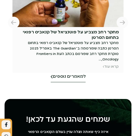
מחקר רחב מצביע על פוטנציאל של קנאביס רפואי
מומח
בתחום הסרטן
טיפו
מחקר רחב מצביע על פוטנציאל של קנאביס רפואי בתחום
מטופל
הסרטן כתבה שפורסמה ב־The Guardian באפריל 2025
כדאי 
סוקרת מחקר רחב שפורסם בכתב העת Frontiers in
כללי 
Oncology,...
קראו 
קראו עוד
למאמרים נוספים
שמחים שהגעת עד לכאן!
איזה כיף שאתה מגלה עניין בעולם הקנאביס הרפואי