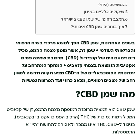
שאיפה (אידוי)
שיקולים כלליים במינון
המצב החוקי של שמן CBD בישראל
איך בוחרים שמן CBD איכותי?
בשנים האחרונות, שמן
CBD
הפך לנושא מרכזי בשיח הרפואי
והבריאותי העולמי • שמן זה, אשר מופק מצמח ההמפ, מכיל
ריכוזים גבוהים של קנבידיול (
CBD
), תרכובת שאינה פסיכו
אקטיבית הנמצאת בצמחי קנאביס • המחקר המתרחב על
יתרונותיו הפוטנציאליים של ה-
CBD
מציע תקווה חדשה למגוון
רחב של מצבים רפואיים, מכאב כרוני ועד הפרעות נפשיות
מהו שמן
CBD
?
שמן CBD הוא תמצית מרוכזת המופקת מצמח ההמפ, זן של קנאביס
המכיל רמות נמוכות של THC (הרכיב הפסיכו אקטיבי בקנאביס).
בניגוד ל-THC, CBD אינו ממכר ולא גורם לתחושת "היי" או
התמסטלות.