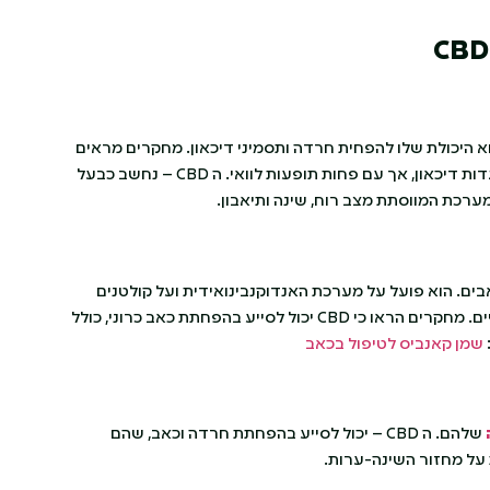
CBD
היתרונות המדווחים הנפוצים ביותר של שמן CBD הוא היכולת שלו להפחית חרדה ותסמיני דיכאון. מחקרים מראים
כי ל- CBD יש השפעות דומות לתרופות נוגדות חרדה ונוגדות דיכאון, אך עם פחות תופעות לוואי. ה CBD – נחשב כבעל
ערכת המווסתת מצב רוח, שינה ותיאבון.
הכאבים. הוא פועל על מערכת האנדוקנבינואידית ועל קולטנים
אחרים בגוף שמעורבים בתחושת כאב ובתהליכים דלקתיים. מחקרים הראו כי CBD יכול לסייע בהפחתת כאב כרוני, כולל
שמן קאנביס לטיפול בכאב
שלהם. ה CBD – יכול לסייע בהפחתת חרדה וכאב, שהם
 על מחזור השינה-ערות.