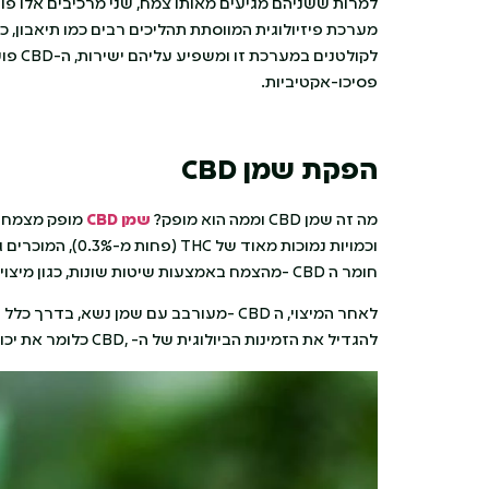
למרות ששניהם מגיעים מאותו צמח, שני מרכיבים אלו פו
לקולטנ
פסיכו-אקטיביות.
הפקת שמן
CBD
מה זה שמן CBD וממה הוא מופק?
שמן CBD
וכמויות נמוכות מא
חומר ה CBD -מהצמח באמצעות שיטות שונות, כגון מיצוי בנוזל, מיצוי בממסים או מיצוי בשמן.
להגדיל את הזמינות הביולוגית של ה- ,CBD כלומר את יכולת הגוף לספוג ולהשתמש בו.