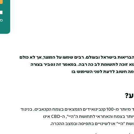
מ"
בריאות בישראל ובעולם. רבים שמעו על המוצר, אך לא כולם
צד הוא פועל, ומדוע הוא זוכה לתשומת לב כה רבה. במאמר זה נסביר בצורה
ומה חשוב לדעת לפני השימוש בו
ע
?
מה זה שמן CBD ?CBD או בשמו המלא קנבידיול ,הוא אחד מיותר מ-100 קנבינואידים הנמצאים בצמח הקנאביס. בניגוד
ל-THC טטרה-הידרו-קנבינול, שהוא הקנבינואיד הידוע ביותר בצמח והאחראי לתחושת ה"היי", ה-CBD אינו
ת "היי" או לשינויים בתפיסה ובמצב ההכרה.