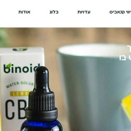
ווי קנאביס
עדויות
בלוג
אודות
יך
בו