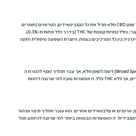
מה זה שמן CBD ומה הוא מכיל כאשר מדובר בשמן מלא? שמן CBD מלא מכיל את כל הקנבינואידים, הטרפנים (חומרים
ארומטיים) והפלבנואידים הנמצאים בצמח הקנאביס המקורי, כולל כמויות קטנות של THC (בדרך כלל פחות מ-0.3%).
ינרגיה בין כל המרכיבים בצמח, היוצרת השפעה טיפולית חזקה
מה זה שמן CBD ללא THC? שמן CBD רחב טווח (Broad Spectrum) דומה לשמן מלא, אך עבר תהליך נוסף להסרת ה
THC – והוא מכיל את רוב הקנבינואידים והטרפנים הטבעיים, אך ללא THC כלל. זו אפשרות טובה למי שרוצה ליהנות
 ללא קנבינואידים, טרפנים או פלבנואידים אחרים. הוא עובר תהליך מיצוי וטיהור
נבידיול. זו האפשרות הבטוחה ביותר למי שרוצה להימנע מכל