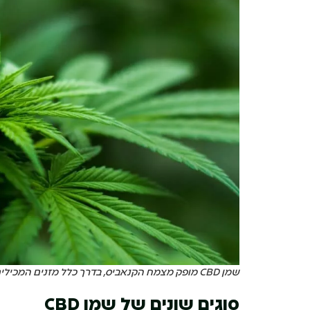
שמן CBD מופק מצמח הקנאביס, בדרך כלל מזנים המכילים כמויות גבוהות של CBD וכמויות נמוכות מאוד של THC
סוגים שונים של שמן
CBD