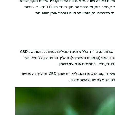
עלים בצורה שונה על מערכת האנדוקנבינואידית בגוף, שהיא
מערכת פיזיולוגית המווסתת תהליכים רבים כמו תיאבון, כאב, מצב רוח, ומערכת החיסון. בעוד ה-THC נקשר ישירות
ים במערכת זו ומשפיע עליהם ישירות, ה-CBD פועל בדרכים עקיפות יותר ואינו גורם לאותן השפעות
מופק מצמח הקנאביס, בדרך כלל מזנים המכילים כמויות גבוהות של CBD
וד של THC (פחות מ-0.3%), המוכרים גם כהמפ (קנאביס תעשייתי). תהליך ההפקה כולל מיצוי של
לאחר המיצוי, ה CBD -מעורבב עם שמן נשא, בדרך כלל שמן קוקוס או שמן המפ, ליצירת שמן .CBD תהליך זה מסייע